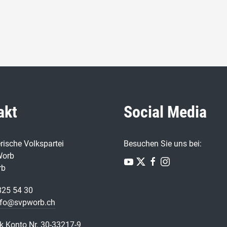
akt
Social Media
rische Volkspartei
Besuchen Sie uns bei:
Worb
rb
825 54 30
nfo@svpworb.ch
k Konto Nr. 30-33217-9