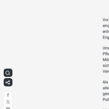
Vor
ein
ent
Eng
Uns
Pfl
Mil
sic
Ver
Als
all
gem
Pol