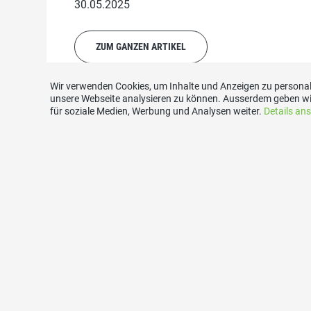
30.05.2025
ZUM GANZEN ARTIKEL
Wir verwenden Cookies, um Inhalte und Anzeigen zu personali
unsere Webseite analysieren zu können. Ausserdem geben wi
für soziale Medien, Werbung und Analysen weiter.
Details an
Links
Kont
SVP Kanton Bern
Schweize
Sektion 
SVP Mittelland Nord