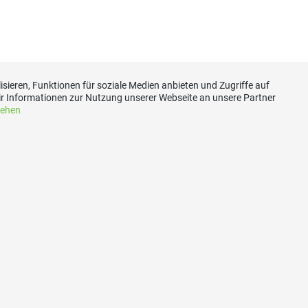
sieren, Funktionen für soziale Medien anbieten und Zugriffe auf
r Informationen zur Nutzung unserer Webseite an unsere Partner
sehen
akt
Social Media
rische Volkspartei
Besuchen Sie uns bei:
Worb