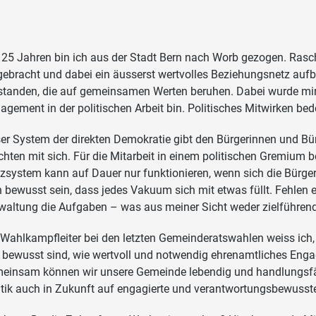
 25 Jahren bin ich aus der Stadt Bern nach Worb gezogen. Rasch
gebracht und dabei ein äusserst wertvolles Beziehungsnetz auf
standen, die auf gemeinsamen Werten beruhen. Dabei wurde mir b
agement in der politischen Arbeit bin. Politisches Mitwirken bed
er System der direkten Demokratie gibt den Bürgerinnen und Bür
ichten mit sich. Für die Mitarbeit in einem politischen Gremium 
izsystem kann auf Dauer nur funktionieren, wenn sich die Bürger
h bewusst sein, dass jedes Vakuum sich mit etwas füllt. Fehlen
waltung die Aufgaben – was aus meiner Sicht weder zielführend 
 Wahlkampfleiter bei den letzten Gemeinderatswahlen weiss ich, 
e bewusst sind, wie wertvoll und notwendig ehrenamtliches Enga
einsam können wir unsere Gemeinde lebendig und handlungsfäh
itik auch in Zukunft auf engagierte und verantwortungsbewusst